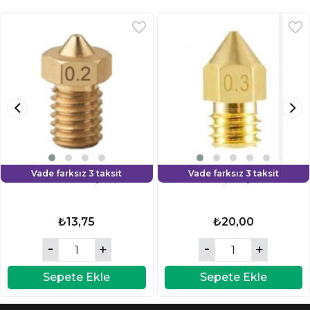
Vade farksız 3 taksit
Vade farksız 3 taksit
0.2 mm V6 Pirinç Nozzle
0.3 mk8 pirinç nozzle
₺13,75
₺20,00
Sepete Ekle
Sepete Ekle