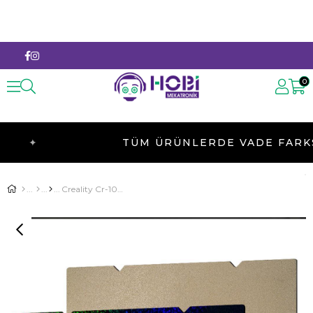
0
TÜM ÜRÜNLERDE VADE FARKSIZ 3 T
Creality Cr-10 Smart Pro Ender3 S1 Plus Çift Taraflı Pey-Pei Kaplı Yay Çeliği Tabla-310x315mm