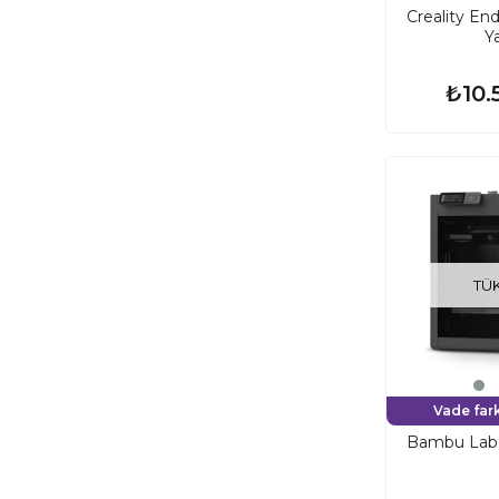
Creality En
Ya
₺10.
TÜ
Vade fark
Bambu Lab 