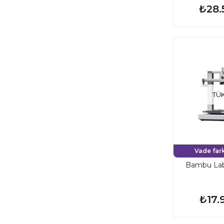
₺28.
TÜ
Vade fark
Bambu Lab 
₺17.