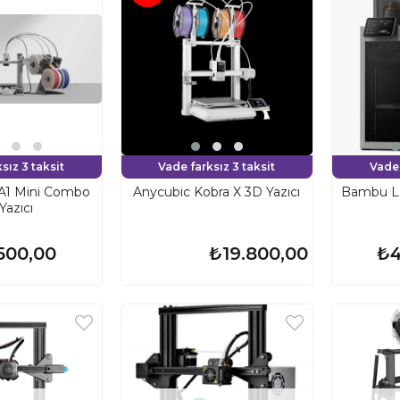
sız 3 taksit
Vade farksız 3 taksit
Vade 
A1 Mini Combo
Anycubic Kobra X 3D Yazıcı
Bambu L
Yazıcı
500,00
₺19.800,00
₺4
₺25.500,00