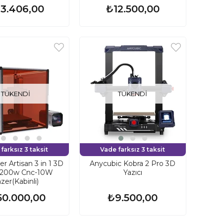
3.406,00
₺12.500,00
TÜKENDI
TÜKENDI
farksız 3 taksit
Vade farksız 3 taksit
 Artisan 3 in 1 3D
Anycubic Kobra 2 Pro 3D
ı-200w Cnc-10W
Yazıcı
zer(Kabinli)
50.000,00
₺9.500,00