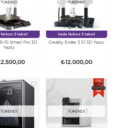
TÜKENDI
TÜKENDI
farksız 3 taksit
Vade farksız 3 taksit
CR-10 Smart Pro 3D
Creality Ender 3 S1 3D Yazıcı
Yazıcı
2.500,00
₺12.000,00
TÜKENDI
TÜKENDI