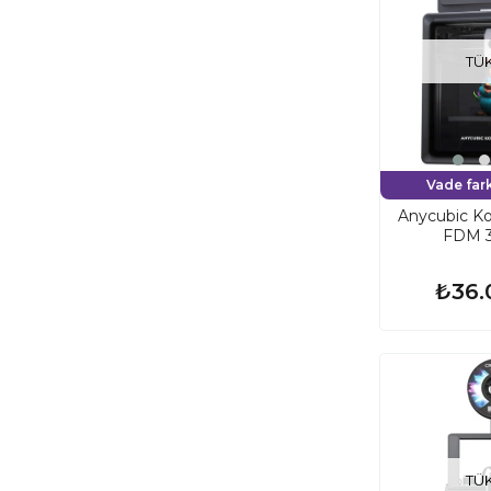
TÜ
Vade fark
Anycubic K
FDM 3
₺36.
TÜ