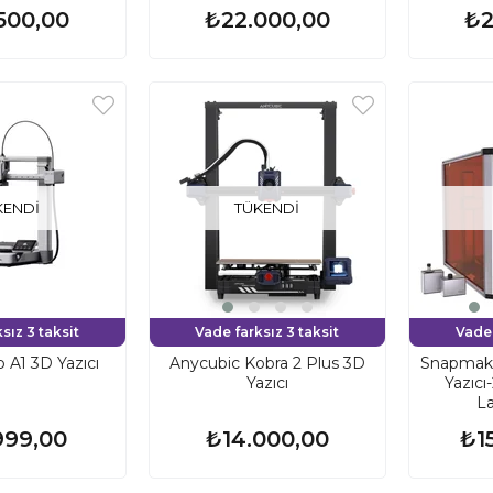
500,00
₺22.000,00
₺2
KENDI
TÜKENDI
sız 3 taksit
Vade farksız 3 taksit
Vade 
A1 3D Yazıcı
Anycubic Kobra 2 Plus 3D
Snapmaker
Yazıcı
Yazıc
La
999,00
₺14.000,00
₺1