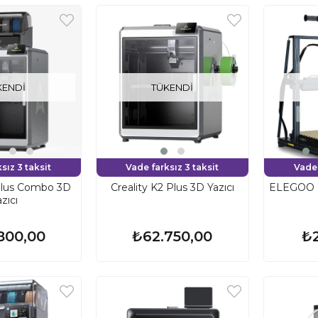
KENDI
TÜKENDI
sız 3 taksit
Vade farksız 3 taksit
Vade 
 Plus Combo 3D
Creality K2 Plus 3D Yazıcı
ELEGOO 
zıcı
800,00
₺62.750,00
₺2