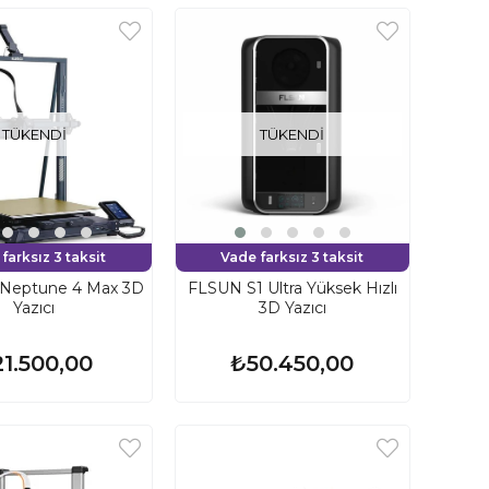
TÜKENDI
TÜKENDI
farksız 3 taksit
Vade farksız 3 taksit
Neptune 4 Max 3D
FLSUN S1 Ultra Yüksek Hızlı
Yazıcı
3D Yazıcı
1.500,00
₺50.450,00