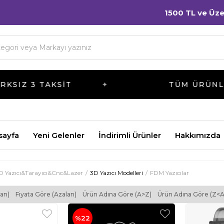
1500 TL ve Üzeri
Tüm Sip
SIT
TÜM ÜRÜNLERDE VADE F
sayfa
Yeni Gelenler
İndirimli Ürünler
Hakkımızda
D Yazıcı&Tarayıcı&Cnc&Lazer
3D Yazıcı Modelleri
FDM Yazıcılar
tan)
Fiyata Göre (Azalan)
Ürün Adına Göre (A>Z)
Ürün Adına Göre (Z<A
%22