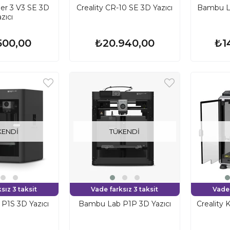
der 3 V3 SE 3D
Creality CR-10 SE 3D Yazıcı
Bambu L
zıcı
500,00
₺20.940,00
₺1
KENDI
TÜKENDI
sız 3 taksit
Vade farksız 3 taksit
Vade 
P1S 3D Yazıcı
Bambu Lab P1P 3D Yazıcı
Creality 