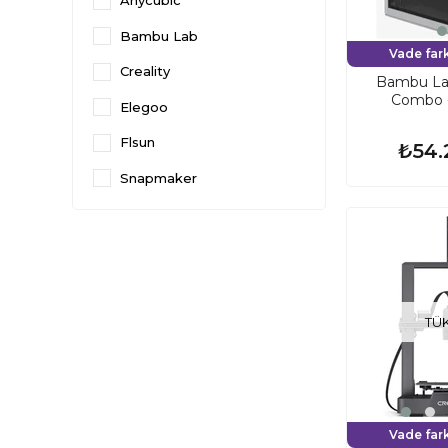
Anycubic
Bambu Lab
Vade fark
Creality
Bambu La
Combo -
Elegoo
Flsun
₺54.
Snapmaker
TÜ
Vade fark