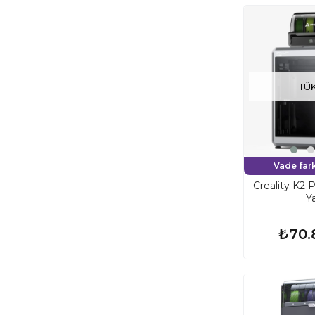
TÜ
Vade fark
Creality K2
Ya
₺70.