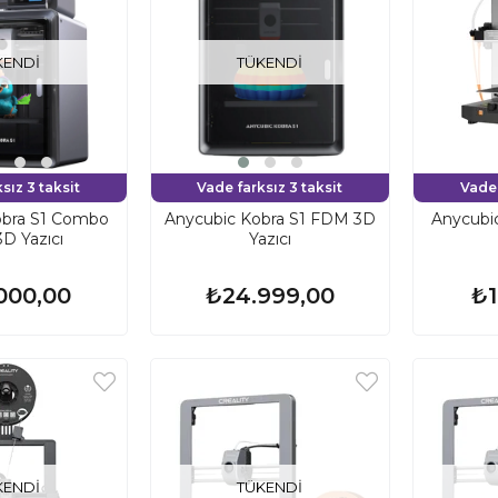
KENDI
TÜKENDI
sız 3 taksit
Vade farksız 3 taksit
Vade 
obra S1 Combo
Anycubic Kobra S1 FDM 3D
Anycubi
D Yazıcı
Yazıcı
000,00
₺24.999,00
₺1
KENDI
TÜKENDI