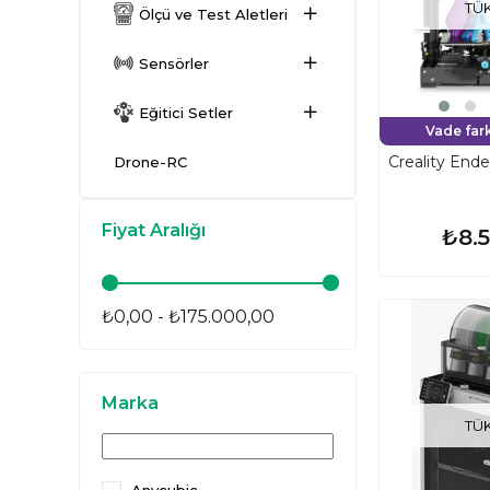
TÜ
Ölçü ve Test Aletleri
Sensörler
Eğitici Setler
Vade fark
Creality Ende
Drone-RC
Fiyat Aralığı
₺8.
₺0,00 - ₺175.000,00
Marka
TÜ