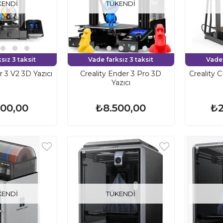
KENDI
TÜKENDI
sız 3 taksit
Vade farksız 3 taksit
Vade 
r 3 V2 3D Yazıcı
Creality Ender 3 Pro 3D
Creality 
Yazıcı
500,00
₺8.500,00
₺2
KENDI
TÜKENDI