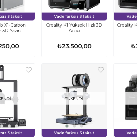
sız 3 taksit
Vade farksız 3 taksit
Vade 
b X1-Carbon
Creality K1 Yüksek Hızlı 3D
Creality 
 3D Yazıcı
Yazıcı
250,00
₺23.500,00
₺
KENDI
TÜKENDI
sız 3 taksit
Vade farksız 3 taksit
Vade 